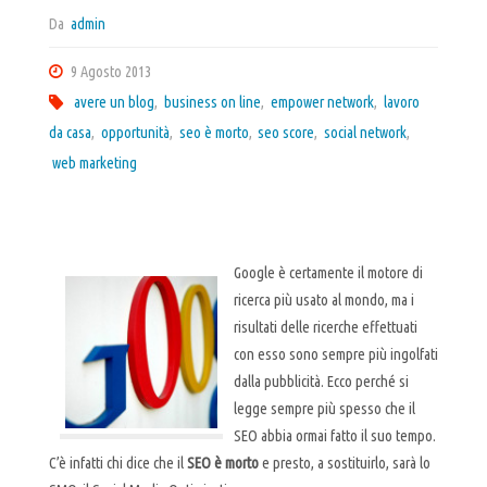
Da
admin
9 Agosto 2013
avere un blog
,
business on line
,
empower network
,
lavoro
da casa
,
opportunità
,
seo è morto
,
seo score
,
social network
,
web marketing
Google è certamente il motore di
ricerca più usato al mondo, ma i
risultati delle ricerche effettuati
con esso sono sempre più ingolfati
dalla pubblicità. Ecco perché si
legge sempre più spesso che il
SEO abbia ormai fatto il suo tempo.
C’è infatti chi dice che il
SEO è morto
e presto, a sostituirlo, sarà lo