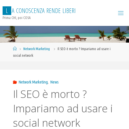
Salta
L
A
C
O
N
O
S
C
E
N
Z
A
R
E
N
D
E
L
I
B
E
R
I
al
contenuto
Prima CHI, poi COSA
Home
Network Marketing
Il SEO è morto ? Impariamo ad usare i
social network
Network Marketing
,
News
Il SEO è morto ?
Impariamo ad usare i
social network