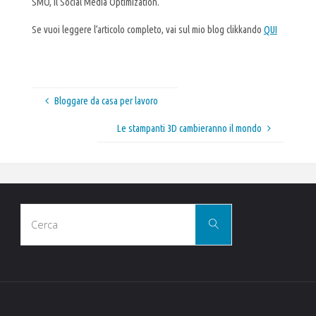
SMO, il Social Media Optimization.
Se vuoi leggere l’articolo completo, vai sul mio blog clikkando
QUI
Bloggare da casa per lavoro
Le stampanti 3D cambieranno il mondo
Cerca
Cerca
per: