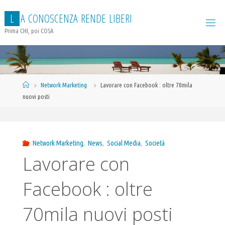
Salta
L
A
C
O
N
O
S
C
E
N
Z
A
R
E
N
D
E
L
I
B
E
R
I
al
contenuto
Prima CHI, poi COSA
Home
Network Marketing
Lavorare con Facebook : oltre 70mila
nuovi posti
Network Marketing
,
News
,
Social Media
,
Società
Lavorare con
Facebook : oltre
70mila nuovi posti