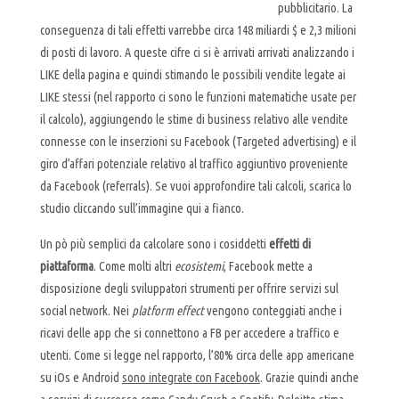
pubblicitario. La
conseguenza di tali effetti varrebbe circa 148 miliardi $ e 2,3 milioni
di posti di lavoro. A queste cifre ci si è arrivati arrivati analizzando i
LIKE della pagina e quindi stimando le possibili vendite legate ai
LIKE stessi (nel rapporto ci sono le funzioni matematiche usate per
il calcolo), aggiungendo le stime di business relativo alle vendite
connesse con le inserzioni su Facebook (Targeted advertising) e il
giro d’affari potenziale relativo al traffico aggiuntivo proveniente
da Facebook (referrals). Se vuoi approfondire tali calcoli, scarica lo
studio cliccando sull’immagine qui a fianco.
Un pò più semplici da calcolare sono i cosiddetti
effetti di
piattaforma
. Come molti altri
ecosistemi
, Facebook mette a
disposizione degli sviluppatori strumenti per offrire servizi sul
social network. Nei
platform effect
vengono conteggiati anche i
ricavi delle app che si connettono a FB per accedere a traffico e
utenti. Come si legge nel rapporto, l’80% circa delle app americane
su iOs e Android
sono integrate con Facebook
. Grazie quindi anche