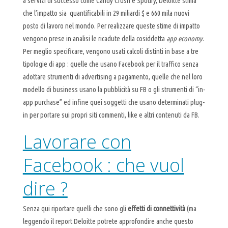
a servizi di successo come Candy Crush e Spotify, Deloitte stima
che l’impatto sia quantificabili in 29 miliardi $ e 660 mila nuovi
posto di lavoro nel mondo. Per realizzare queste stime di impatto
vengono prese in analisi le ricadute della cosiddetta
app economy
.
Per meglio specificare, vengono usati calcoli distinti in base a tre
tipologie di app : quelle che usano Facebook per il traffico senza
adottare strumenti di advertising a pagamento, quelle che nel loro
modello di business usano la pubblicità su FB o gli strumenti di “in-
app purchase” ed infine quei soggetti che usano determinati plug-
in per portare sui propri siti commenti, like e altri contenuti da FB.
Lavorare con
Facebook : che vuol
dire ?
Senza qui riportare quelli che sono gli
effetti di connettività
(ma
leggendo il report Deloitte potrete approfondire anche questo