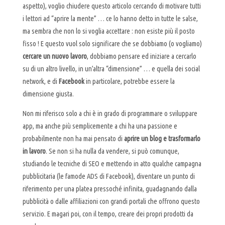
aspetto), voglio chiudere questo articolo cercando di motivare tutti
i lettori ad “aprire la mente” … ce lo hanno detto in tutte le salse,
ma sembra che non lo si voglia accettare : non esiste più il posto
fisso ! E questo vuol solo significare che se dobbiamo (o vogliamo)
cercare un nuovo lavoro
, dobbiamo pensare ed iniziare a cercarlo
su di un altro livello, in un’altra “dimensione” … e quella dei social
network, e di
Facebook
in particolare, potrebbe essere la
dimensione giusta.
Non mi riferisco solo a chi è in grado di programmare o sviluppare
app, ma anche più semplicemente a chi ha una passione e
probabilmente non ha mai pensato di
aprire un blog e trasformarlo
in lavoro
. Se non si ha nulla da vendere, si può comunque,
studiando le tecniche di SEO e mettendo in atto qualche campagna
pubblicitaria (le famode ADS di Facebook), diventare un punto di
riferimento per una platea pressoché infinita, guadagnando dalla
pubblicità o dalle affiliazioni con grandi portali che offrono questo
servizio. E magari poi, con il tempo, creare dei propri prodotti da