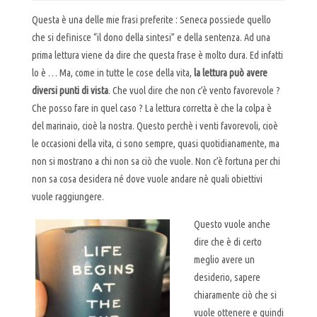
Questa è una delle mie frasi preferite : Seneca possiede quello
che si definisce “il dono della sintesi” e della sentenza. Ad una
prima lettura viene da dire che questa frase è molto dura. Ed infatti
lo è … Ma, come in tutte le cose della vita,
la lettura può avere
diversi punti di vista
. Che vuol dire che non c’è vento favorevole ?
Che posso fare in quel caso ? La lettura corretta è che la colpa è
del marinaio, cioè la nostra. Questo perchè i venti favorevoli, cioè
le occasioni della vita, ci sono sempre, quasi quotidianamente, ma
non si mostrano a chi non sa ciò che vuole. Non c’è fortuna per chi
non sa cosa desidera né dove vuole andare nè quali obiettivi
vuole raggiungere.
Questo vuole anche
dire che è di certo
meglio avere un
desiderio, sapere
chiaramente ciò che si
vuole ottenere e quindi