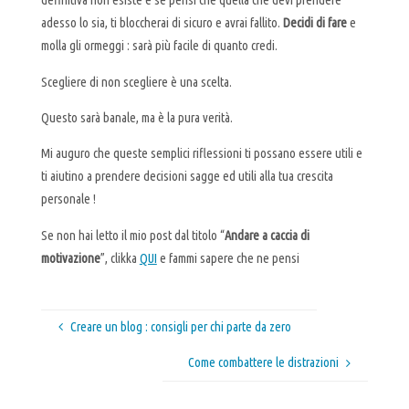
definitiva non esiste e se pensi che quella che devi prendere
adesso lo sia, ti bloccherai di sicuro e avrai fallito.
Decidi di fare
e
molla gli ormeggi : sarà più facile di quanto credi.
Scegliere di non scegliere è una scelta.
Questo sarà banale, ma è la pura verità.
Mi auguro che queste semplici riflessioni ti possano essere utili e
ti aiutino a prendere decisioni sagge ed utili alla tua crescita
personale !
Se non hai letto il mio post dal titolo “
Andare a caccia di
motivazione
”, clikka
QUI
e fammi sapere che ne pensi
Creare un blog : consigli per chi parte da zero
Come combattere le distrazioni