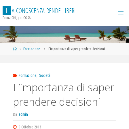
Salta
L
A
C
O
N
O
S
C
E
N
Z
A
R
E
N
D
E
L
I
B
E
R
I
al
contenuto
Prima CHI, poi COSA
Home
Formazione
L’importanza di saper prendere decisioni
Formazione
,
Società
L’importanza di saper
prendere decisioni
Da
admin
9 Ottobre 2013