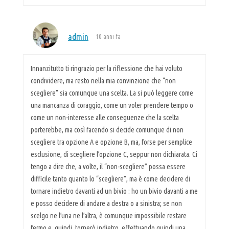
admin
10 anni fa
Innanzitutto ti ringrazio per la riflessione che hai voluto
condividere, ma resto nella mia convinzione che “non
scegliere” sia comunque una scelta. La si può leggere come
una mancanza di coraggio, come un voler prendere tempo o
come un non-interesse alle conseguenze che la scelta
porterebbe, ma così facendo si decide comunque di non
scegliere tra opzione A e opzione B, ma, forse per semplice
esclusione, di scegliere l’opzione C, seppur non dichiarata. Ci
tengo a dire che, a volte, il “non-scegliere” possa essere
difficile tanto quanto lo “scegliere”, ma è come decidere di
tornare indietro davanti ad un bivio : ho un bivio davanti a me
e posso decidere di andare a destra o a sinistra; se non
scelgo ne l’una ne l’altra, è comunque impossibile restare
fermo e, quindi, tornerò indietro, effettuando quindi una