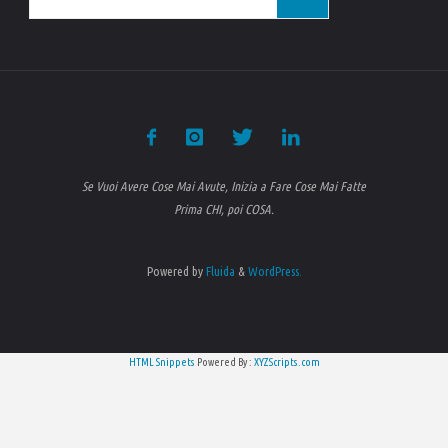
Se Vuoi Avere Cose Mai Avute, Inizia a Fare Cose Mai Fatte
Prima CHI, poi COSA.
Powered by
Fluida
&
WordPress.
HTML Snippets
Powered By :
XYZScripts.com