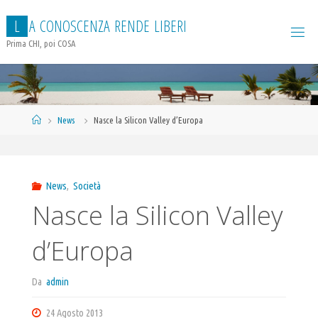
Salta
L
A
C
O
N
O
S
C
E
N
Z
A
R
E
N
D
E
L
I
B
E
R
I
al
contenuto
Prima CHI, poi COSA
Home
News
Nasce la Silicon Valley d’Europa
News
,
Società
Nasce la Silicon Valley
d’Europa
Da
admin
24 Agosto 2013