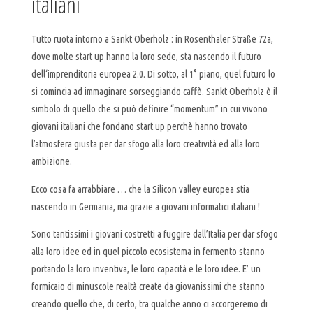
italiani
Tutto ruota intorno a Sankt Oberholz : in Rosenthaler Straße 72a,
dove molte start up hanno la loro sede, sta nascendo il futuro
dell‘imprenditoria europea 2.0. Di sotto, al 1° piano, quel futuro lo
si comincia ad immaginare sorseggiando caffè. Sankt Oberholz è il
simbolo di quello che si può definire “momentum” in cui vivono
giovani italiani che fondano start up perchè hanno trovato
l’atmosfera giusta per dar sfogo alla loro creatività ed alla loro
ambizione.
Ecco cosa fa arrabbiare … che la Silicon valley europea stia
nascendo in Germania, ma grazie a giovani informatici italiani !
Sono tantissimi i giovani costretti a fuggire dall’Italia per dar sfogo
alla loro idee ed in quel piccolo ecosistema in fermento stanno
portando la loro inventiva, le loro capacità e le loro idee. E’ un
formicaio di minuscole realtà create da giovanissimi che stanno
creando quello che, di certo, tra qualche anno ci accorgeremo di