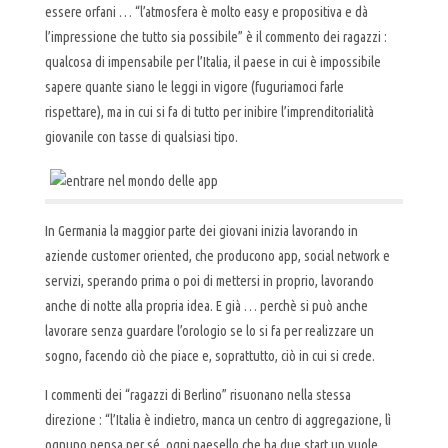
essere orfani … “l’atmosfera è molto easy e propositiva e dà
l’impressione che tutto sia possibile” è il commento dei ragazzi :
qualcosa di impensabile per l’Italia, il paese in cui è impossibile
sapere quante siano le leggi in vigore (fuguriamoci farle
rispettare), ma in cui si fa di tutto per inibire l’imprenditorialità
giovanile con tasse di qualsiasi tipo.
In Germania la maggior parte dei giovani inizia lavorando in
aziende customer oriented, che producono app, social network e
servizi, sperando prima o poi di mettersi in proprio, lavorando
anche di notte alla propria idea. E già … perchè si può anche
lavorare senza guardare l’orologio se lo si fa per realizzare un
sogno, facendo ciò che piace e, soprattutto, ciò in cui si crede.
I commenti dei “ragazzi di Berlino” risuonano nella stessa
direzione : “l’Italia è indietro, manca un centro di aggregazione, lì
ognuno pensa per sé, ogni paesello che ha due start up vuole