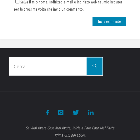
Salva il mio nome, indirizzo e-mail e indirizzo web nel mio browser
per la prossima volta che invio un commento.
Cerca
Cerca
per:
Se Vuoi Avere Cose Mai Avute, Inizia a Fare Cose Mai Fatte
Prima CHI, poi COSA.