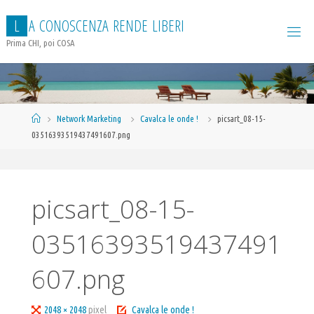
Salta
L
A
C
O
N
O
S
C
E
N
Z
A
R
E
N
D
E
L
I
B
E
R
I
al
contenuto
Prima CHI, poi COSA
Home
Network Marketing
Cavalca le onde !
picsart_08-15-
03516393519437491607.png
picsart_08-15-
03516393519437491
607.png
Tutta
2048 × 2048
pixel
Cavalca le onde !