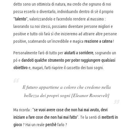
detto sono un ottimista di natura, ma credo che ognuno di noi
possa esserlo o diventarlo, individuando dentro di sè il proprio
“
talento
”, valorizzandolo e facendolo rendere al massimo :
lavorando su noi stessi, possiamo diventare persone migliori e
positive e tutto ciò farà sì che inizieremo ad attrarre altre persone
positive, scatenando un’incredibile e magica
reazione a catena
!
Personalmente farò di tutto per
aiutarti a sorridere
, sognando un
pó e
dandoti qualche strumento per poter raggiungere qualsiasi
obiettivo
e, magari, farti riaprire il cassetto dei tuoi sogni.
Il futuro appartiene a coloro che credono nella
bellezza dei propri sogni [Eleanor Roosevelt]
Ma ricorda : “
se vuoi avere cose che non hai mai avuto, devi
iniziare a fare cose che non hai mai fatto
”. Te la senti di
metterti in
gioco
? Hai un reale
perchè
farlo ?