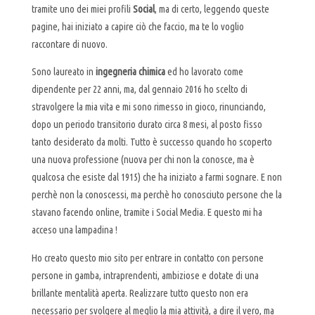
tramite uno dei miei profili
Social
, ma di certo, leggendo queste
pagine, hai iniziato a capire ciò che faccio, ma te lo voglio
raccontare di nuovo.
Sono laureato in
ingegneria chimica
ed ho lavorato come
dipendente per 22 anni, ma, dal gennaio 2016 ho scelto di
stravolgere la mia vita e mi sono rimesso in gioco, rinunciando,
dopo un periodo transitorio durato circa 8 mesi, al posto fisso
tanto desiderato da molti. Tutto è successo quando ho scoperto
una nuova professione (nuova per chi non la conosce, ma è
qualcosa che esiste dal 1915) che ha iniziato a farmi sognare. E non
perchè non la conoscessi, ma perchè ho conosciuto persone che la
stavano facendo online, tramite i Social Media. E questo mi ha
acceso una lampadina !
Ho creato questo mio sito per entrare in contatto con persone
persone in gamba, intraprendenti, ambiziose e dotate di una
brillante mentalità aperta. Realizzare tutto questo non era
necessario per svolgere al meglio la mia attività, a dire il vero, ma