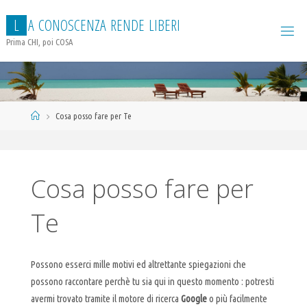
Salta
L
A
C
O
N
O
S
C
E
N
Z
A
R
E
N
D
E
L
I
B
E
R
I
al
contenuto
Prima CHI, poi COSA
Home
Cosa posso fare per Te
Cosa posso fare per
Te
Possono esserci mille motivi ed altrettante spiegazioni che
possono raccontare perchè tu sia qui in questo momento : potresti
avermi trovato tramite il motore di ricerca
Google
o più facilmente