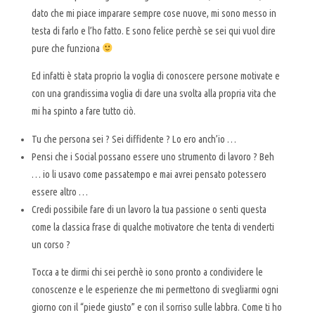
dato che mi piace imparare sempre cose nuove, mi sono messo in
testa di farlo e l’ho fatto. E sono felice perchè se sei qui vuol dire
pure che funziona
Ed infatti è stata proprio la voglia di conoscere persone motivate e
con una grandissima voglia di dare una svolta alla propria vita che
mi ha spinto a fare tutto ciò.
Tu che persona sei ? Sei diffidente ? Lo ero anch’io …
Pensi che i Social possano essere uno strumento di lavoro ? Beh
… io li usavo come passatempo e mai avrei pensato potessero
essere altro …
Credi possibile fare di un lavoro la tua passione o senti questa
come la classica frase di qualche motivatore che tenta di venderti
un corso ?
Tocca a te dirmi chi sei perchè io sono pronto a condividere le
conoscenze e le esperienze che mi permettono di svegliarmi ogni
giorno con il “piede giusto” e con il sorriso sulle labbra. Come ti ho