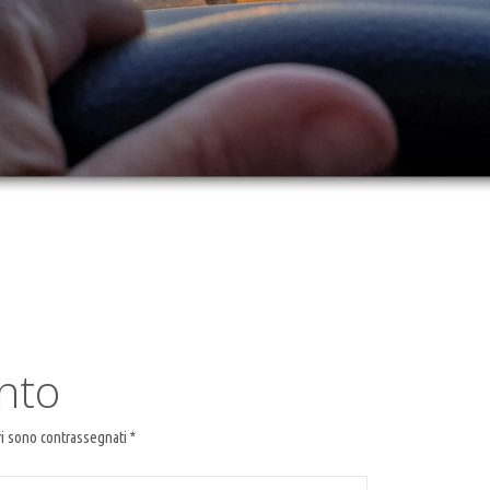
nto
ri sono contrassegnati
*