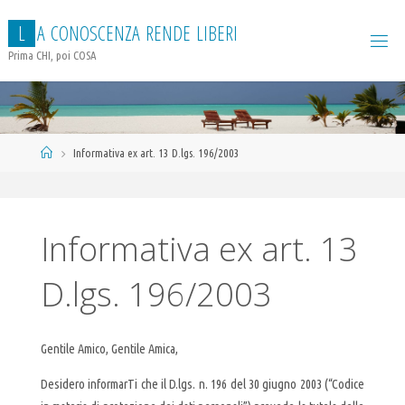
Salta
L
A
C
O
N
O
S
C
E
N
Z
A
R
E
N
D
E
L
I
B
E
R
I
al
contenuto
Prima CHI, poi COSA
Home
Informativa ex art. 13 D.lgs. 196/2003
Informativa ex art. 13
D.lgs. 196/2003
Gentile Amico, Gentile Amica,
Desidero informarTi che il D.lgs. n. 196 del 30 giugno 2003 (“Codice