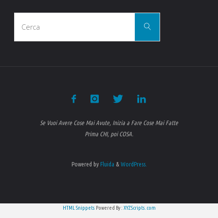
Cerca
Cerca
per:
Se Vuoi Avere Cose Mai Avute, Inizia a Fare Cose Mai Fatte
Prima CHI, poi COSA.
Powered by
Fluida
&
WordPress.
HTML Snippets
Powered By :
XYZScripts.com