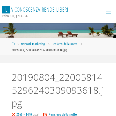
Salta
L
A
C
O
N
O
S
C
E
N
Z
A
R
E
N
D
E
L
I
B
E
R
I
al
contenuto
Prima CHI, poi COSA
Home
Network Marketing
Pensiero della notte
20190804_220058145296240309093618.jpg
20190804_22005814
5296240309093618.j
pg
Tutta
2560 × 1440
pixel
Pensiero della notte