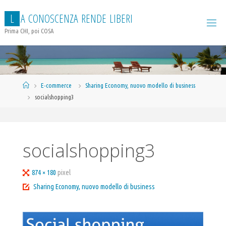
Salta
L
A
C
O
N
O
S
C
E
N
Z
A
R
E
N
D
E
L
I
B
E
R
I
al
contenuto
Prima CHI, poi COSA
Home
E-commerce
Sharing Economy, nuovo modello di business
socialshopping3
socialshopping3
Tutta
874 × 180
pixel
larghezza
Sharing Economy, nuovo modello di business