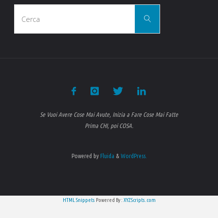
Cerca
Cerca
per:
Se Vuoi Avere Cose Mai Avute, Inizia a Fare Cose Mai Fatte
Prima CHI, poi COSA.
Powered by
Fluida
&
WordPress.
HTML Snippets
Powered By :
XYZScripts.com