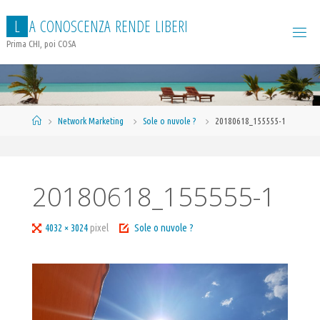
Salta
L
A
C
O
N
O
S
C
E
N
Z
A
R
E
N
D
E
L
I
B
E
R
I
al
contenuto
Prima CHI, poi COSA
Home
Network Marketing
Sole o nuvole ?
20180618_155555-1
20180618_155555-1
Tutta
4032 × 3024
pixel
Sole o nuvole ?
larghezza