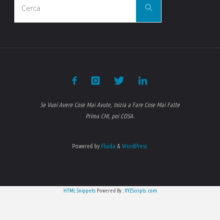
ritenuta
Cerca
per:
automatica
del
20%
sui
Se Vuoi Avere Cose Mai Avute, Inizia a Fare Cose Mai Fatte
bonifici
Prima CHI, poi COSA.
in
Powered by
Fluida
&
WordPress.
arrivo
dall’estero"
HTML Snippets
Powered By :
XYZScripts.com