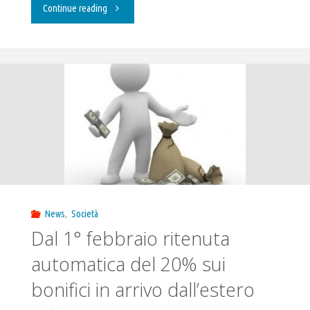
"Bonifici
Continue reading
dall’estero,
il
Tesoro
sospende
la
ritenuta
News
,
Società
del
Dal 1° febbraio ritenuta
20%"
automatica del 20% sui
bonifici in arrivo dall’estero