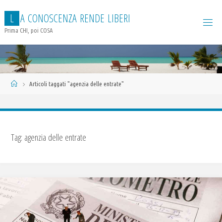
Salta
L
A
C
O
N
O
S
C
E
N
Z
A
R
E
N
D
E
L
I
B
E
R
I
al
contenuto
Prima CHI, poi COSA
Home
Articoli taggati "agenzia delle entrate"
Tag:
agenzia delle entrate