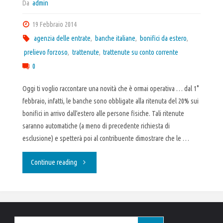
Da
admin
19 Febbraio 2014
agenzia delle entrate
,
banche italiane
,
bonifici da estero
,
prelievo forzoso
,
trattenute
,
trattenute su conto corrente
0
Oggi ti voglio raccontare una novità che è ormai operativa … dal 1°
febbraio, infatti, le banche sono obbligate alla ritenuta del 20% sui
bonifici in arrivo dall’estero alle persone fisiche. Tali ritenute
saranno automatiche (a meno di precedente richiesta di
esclusione) e spetterà poi al contribuente dimostrare che le …
"Dal
Continue reading
1°
febbraio
Cerca