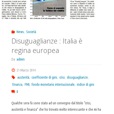
News
,
Società
Disuguaglianze : Italia è
regina europea
Da
admin
21 Marzo 2014
austerità
,
coefficiente di gini
,
crisi
,
disuguaglianze
,
finanza
,
FMI
,
fondo monetario internazionale
,
indice di gini
0
Qualche sera fà sono stato ad un convegno dal titolo “crisi,
austerità e finanza” che ho trovato molto interessante e che mi ha