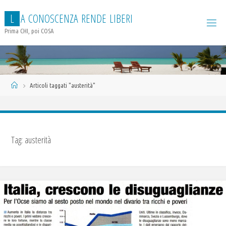
Salta
L
A
C
O
N
O
S
C
E
N
Z
A
R
E
N
D
E
L
I
B
E
R
I
al
contenuto
Prima CHI, poi COSA
Home
Articoli taggati "austerità"
Tag:
austerità