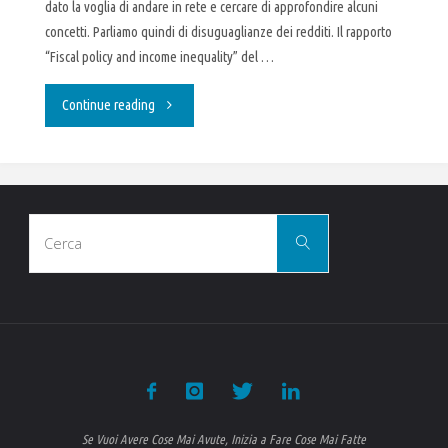
dato la voglia di andare in rete e cercare di approfondire alcuni
concetti. Parliamo quindi di disuguaglianze dei redditi. Il rapporto
“Fiscal policy and income inequality” del …
"Disuguaglianze
Continue reading
:
Italia
Cerca
è
Cerca
per:
regina
europea"
Se Vuoi Avere Cose Mai Avute, Inizia a Fare Cose Mai Fatte