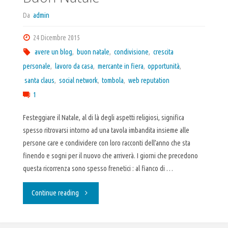
Da
admin
24 Dicembre 2015
avere un blog
,
buon natale
,
condivisione
,
crescita
personale
,
lavoro da casa
,
mercante in fiera
,
opportunità
,
santa claus
,
social network
,
tombola
,
web reputation
1
Festeggiare il Natale, al di là degli aspetti religiosi, significa
spesso ritrovarsi intorno ad una tavola imbandita insieme alle
persone care e condividere con loro racconti dell’anno che sta
finendo e sogni per il nuovo che arriverà. I giorni che precedono
questa ricorrenza sono spesso frenetici : al fianco di …
"Buon
Continue reading
Natale"