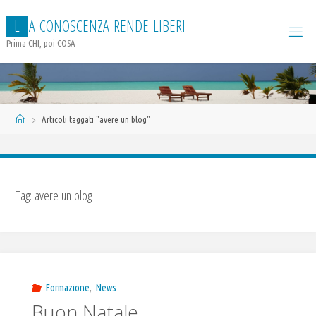
Salta
L
A
C
O
N
O
S
C
E
N
Z
A
R
E
N
D
E
L
I
B
E
R
I
al
contenuto
Prima CHI, poi COSA
Home
Articoli taggati "avere un blog"
Tag:
avere un blog
Formazione
,
News
Buon Natale