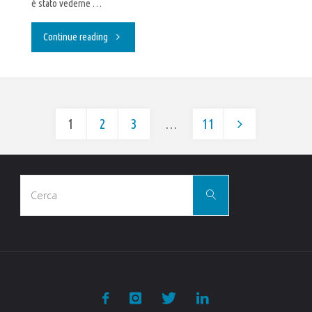
è stato vederne …
"Le
Continue reading
pubblicità
più
1
2
3
…
11
belle"
Paginazione
Cerca
degli
Cerca
per:
articoli