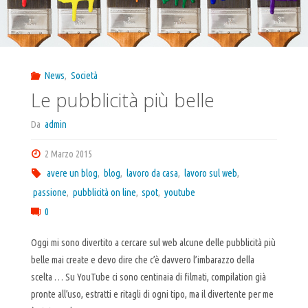
dimostrato
!"
News
,
Società
Le pubblicità più belle
Da
admin
2 Marzo 2015
avere un blog
,
blog
,
lavoro da casa
,
lavoro sul web
,
passione
,
pubblicità on line
,
spot
,
youtube
0
Oggi mi sono divertito a cercare sul web alcune delle pubblicità più
belle mai create e devo dire che c’è davvero l’imbarazzo della
scelta … Su YouTube ci sono centinaia di filmati, compilation già
pronte all’uso, estratti e ritagli di ogni tipo, ma il divertente per me