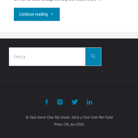
"Analfabetismo
Continue reading
Funzionale"
Cerca
Cerca
per:
Se Vuoi Avere Cose Mai Avute, Inizia a Fare Cose Mai Fatte
Prima CHI, poi COSA.