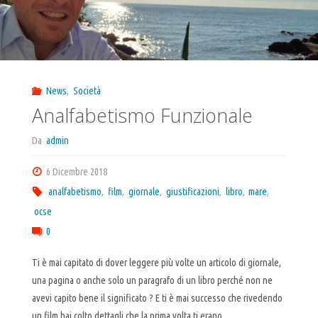
News
,
Società
Analfabetismo Funzionale
Da
admin
6 Dicembre 2018
analfabetismo
,
film
,
giornale
,
giustificazioni
,
libro
,
mare
,
ocse
0
Ti è mai capitato di dover leggere più volte un articolo di giornale,
una pagina o anche solo un paragrafo di un libro perché non ne
avevi capito bene il significato ? E ti è mai successo che rivedendo
un film hai colto dettagli che la prima volta ti erano …