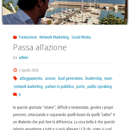
Formazione
,
Network Marketing
,
Social Media
Passa all’azione
Da
admin
2 Aprile 2020
atteggiamento
,
azione
,
lead generation
,
leadership
,
mare
,
network marketing
,
parlare in pubblico
,
porto
,
public speaking
0
In queste giornate “strane”, difficili e tormentate, gestire i propri
pensieri, setacciando e separando quelli buoni da quelli “cattivi” è
un #talento che può fare la differenza. La cosa bella è che questo
talento appartiene a tutti e si può allenare ! C’è chi, come si suol