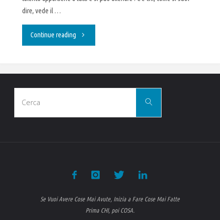
dire, vede il …
"Passa
Continue reading
all’azione"
Cerca
Cerca
per:
Se Vuoi Avere Cose Mai Avute, Inizia a Fare Cose Mai Fatte
Prima CHI, poi COSA.