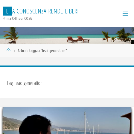
Salta
L
A
C
O
N
O
S
C
E
N
Z
A
R
E
N
D
E
L
I
B
E
R
I
al
contenuto
Prima CHI, poi COSA
Home
Articoli taggati "lead generation"
Tag:
lead generation