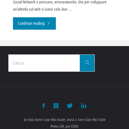
Social Network e pensano, erroneamente, che per sviluppare
un’attività sul web ci siano solo due …
"Vendere
Continue reading
qualcosa
?
Cerca
Impara
Cerca
per:
la
tecnica
giusta"
Se Vuoi Avere Cose Mai Avute, Inizia a Fare Cose Mai Fatte
Prima CHI, poi COSA.