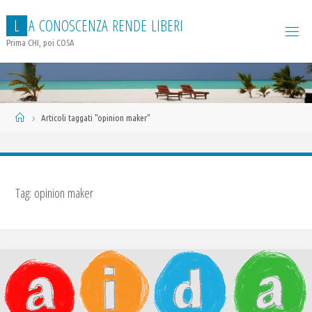
Salta
L
A
C
O
N
O
S
C
E
N
Z
A
R
E
N
D
E
L
I
B
E
R
I
al
contenuto
Prima CHI, poi COSA
Home
Articoli taggati "opinion maker"
Tag:
opinion maker