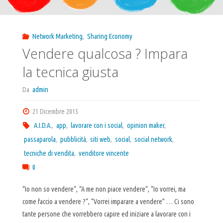
Network Marketing
,
Sharing Economy
Vendere qualcosa ? Impara
la tecnica giusta
Da
admin
21 Dicembre 2015
A.I.D.A.
,
app
,
lavorare con i social
,
opinion maker
,
passaparola
,
pubblicità
,
siti web
,
social
,
social network
,
tecniche di vendita
,
venditore vincente
0
“Io non so vendere“, “A me non piace vendere“, “Io vorrei, ma
come faccio a vendere ?“, “Vorrei imparare a vendere” … Ci sono
tante persone che vorrebbero capire ed iniziare a lavorare con i