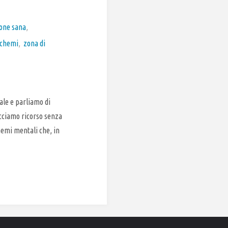
ione sana
,
schemi
,
zona di
ale e parliamo di
acciamo ricorso senza
emi mentali che, in