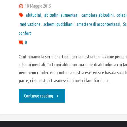
18 Maggio 2015
abitudini
,
abitudini alimentari
,
cambiare abitudini
,
colaz
motivazione
,
schemi quotidiani
,
smettere di accontentarsi
,
S
confort
0
Continuiamo la serie di articoli per la nostra formazione person
schemi mentali. Tutti noi abbiamo una serie di abitudini a cui f
nemmeno rendercene conto. La nostra esistenza è basata su sch
parte, ci sono stati trasmessi dai nostri familiari e in …
"Cambiare
Continue reading
abitudini
(cattive)