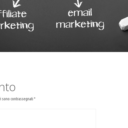
nto
ri sono contrassegnati
*