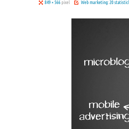
Tutta
849 × 566
pixel
Web marketing: 20 statistich
larghezza