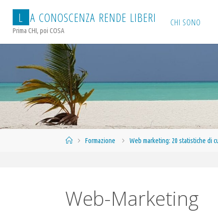
Salta
L
A
C
O
N
O
S
C
E
N
Z
A
R
E
N
D
E
L
I
B
E
R
I
al
CHI SONO
Prima CHI, poi COSA
contenuto
Home
Formazione
Web marketing: 20 statistiche di c
Web-Marketing