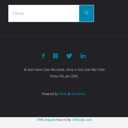
Cerca
Cerca
per:
Se Vuoi Avere Cose Mai Avute, Inizia a Fare Cose Mai Fatte
Prima CHI, poi COSA.
Powered by
Fluida
&
WordPress.
HTML Snippets
Powered By :
XYZScripts.com