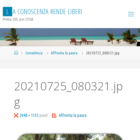
Salta
L
A
C
O
N
O
S
C
E
N
Z
A
R
E
N
D
E
L
I
B
E
R
I
al
contenuto
Prima CHI, poi COSA
Home
Consulenza
Affronta la paura
20210725_080321.jpg
20210725_080321.jp
g
Tutta
2048 × 1152
pixel
Affronta la paura
larghezza