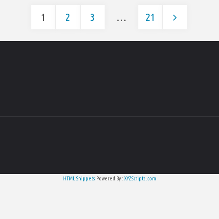
1
2
3
…
21
Paginazione
degli
articoli
HTML Snippets
Powered By :
XYZScripts.com