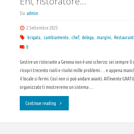
Ehi, ristoratore…
Da
admin
2 Settembre 2025
brigata
,
cambiamento
,
chef
,
delega
,
margini
,
Restaurant
0
Gestire un ristorante a Genova non è uno scherzo: sei sempre lì d
ricopri trecento ruoli e risolvi mille problemi … e appena man
il locale si fermi. Così non si può andare avanti. All’evento GR
organizzato ti mostreremo un sistema …
"Ehi,
Continue reading
ristoratore…"