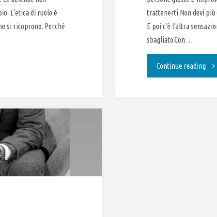
o. L’etica di ruolo è
trattenerti.Non devi più
he si ricoprono. Perché
E poi c’è l’altra sensaz
sbagliato.Con …
"EM
Continue reading