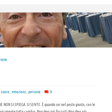
ione
cuore
,
emozioni
,
persone
0
NON SI SPIEGA. SI SENTE. È quando sei nel posto giusto, con le
visamente tutto cambia. Non devi più forzarti.Non devi più