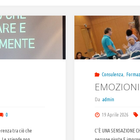
Consulenza
,
Formaz
EMOZIONI
Da
admin
0
19 Aprile 2026
erenza tra ciò che
C’È UNA SENSAZIONE CHE 
. Le aziende non
persone giuste.E improv