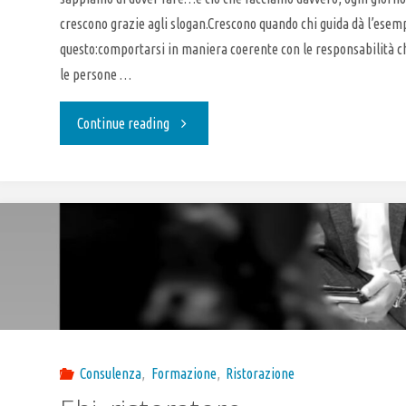
crescono grazie agli slogan.Crescono quando chi guida dà l’esempi
questo:comportarsi in maniera coerente con le responsabilità c
le persone …
"ETICAMENTE"
Continue reading
Consulenza
,
Formazione
,
Ristorazione