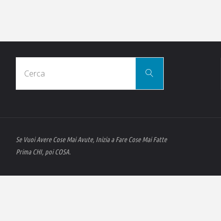
Cerca
Cerca
per:
Se Vuoi Avere Cose Mai Avute, Inizia a Fare Cose Mai Fatte
Prima CHI, poi COSA.