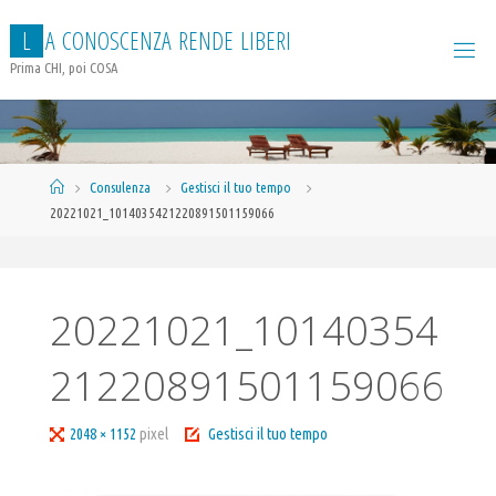
Salta
L
A
C
O
N
O
S
C
E
N
Z
A
R
E
N
D
E
L
I
B
E
R
I
al
contenuto
Prima CHI, poi COSA
Home
Consulenza
Gestisci il tuo tempo
20221021_1014035421220891501159066
20221021_10140354
21220891501159066
Tutta
2048 × 1152
pixel
Gestisci il tuo tempo
larghezza