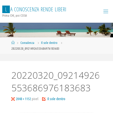
Salta
L
A
C
O
N
O
S
C
E
N
Z
A
R
E
N
D
E
L
I
B
E
R
I
al
contenuto
Prima CHI, poi COSA
Home
Consulenza
Il sole dentro
20220320_09214926553686976183683
20220320_09214926
553686976183683
Tutta
2048 × 1152
pixel
Il sole dentro
larghezza