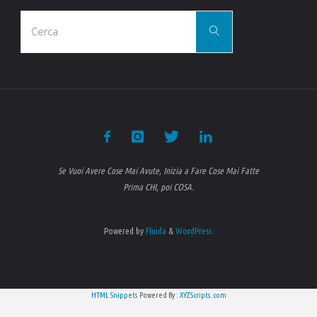
Cerca
Cerca
per:
Se Vuoi Avere Cose Mai Avute, Inizia a Fare Cose Mai Fatte
Prima CHI, poi COSA.
Powered by
Fluida
&
WordPress.
HTML Snippets
Powered By :
XYZScripts.com