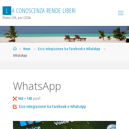
Salta
L
A
C
O
N
O
S
C
E
N
Z
A
R
E
N
D
E
L
I
B
E
R
I
al
contenuto
Prima CHI, poi COSA
Home
News
Ecco integrazione tra Facebook e WhatsApp
WhatsApp
WhatsApp
Tutta
960 × 540
pixel
larghezza
Ecco integrazione tra Facebook e WhatsApp