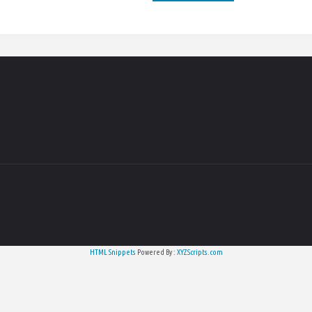
HTML Snippets
Powered By :
XYZScripts.com