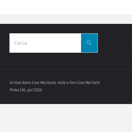
Cerca
Cerca
per:
Se Vuoi Avere Cose Mai Avute, Inizia a Fare Cose Mai Fatte
Prima CHI, poi COSA.