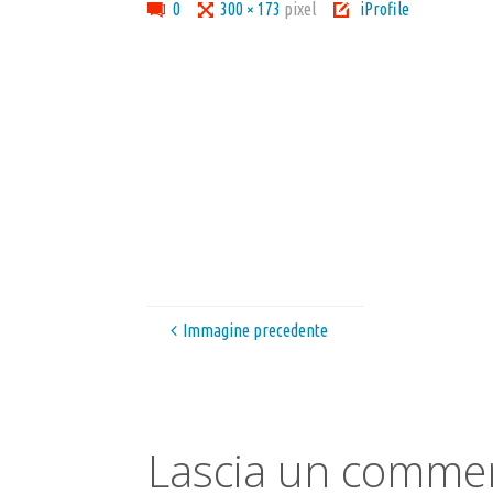
Tutta
0
300 × 173
pixel
iProfile
larghezza
Immagine precedente
Lascia un comme