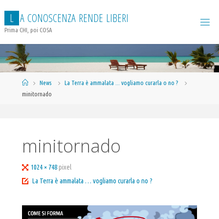
Salta
L
A
C
O
N
O
S
C
E
N
Z
A
R
E
N
D
E
L
I
B
E
R
I
al
contenuto
Prima CHI, poi COSA
Home
News
La Terra è ammalata ... vogliamo curarla o no ?
minitornado
minitornado
Tutta
1024 × 748
pixel
larghezza
La Terra è ammalata … vogliamo curarla o no ?