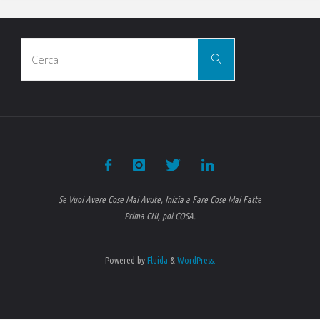
Cerca
Cerca
per:
Se Vuoi Avere Cose Mai Avute, Inizia a Fare Cose Mai Fatte
Prima CHI, poi COSA.
Powered by
Fluida
&
WordPress.