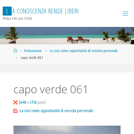
Salta
L
A
C
O
N
O
S
C
E
N
Z
A
R
E
N
D
E
L
I
B
E
R
I
al
contenuto
Prima CHI, poi COSA
Home
Formazione
La crisi come opportunità di crescita personale
capo verde 061
capo verde 061
Tutta
3648 × 2736
pixel
larghezza
La crisi come opportunità di crescita personale