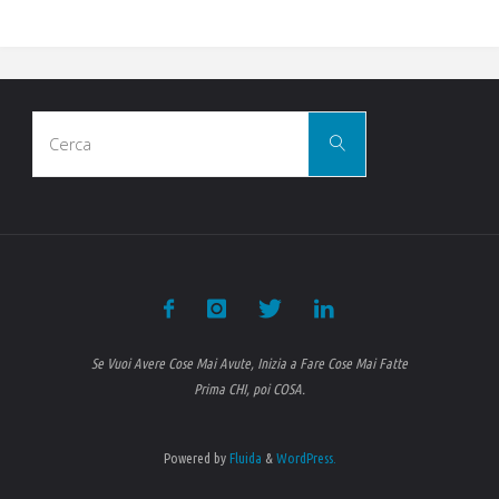
Cerca
Cerca
per:
Se Vuoi Avere Cose Mai Avute, Inizia a Fare Cose Mai Fatte
Prima CHI, poi COSA.
Powered by
Fluida
&
WordPress.