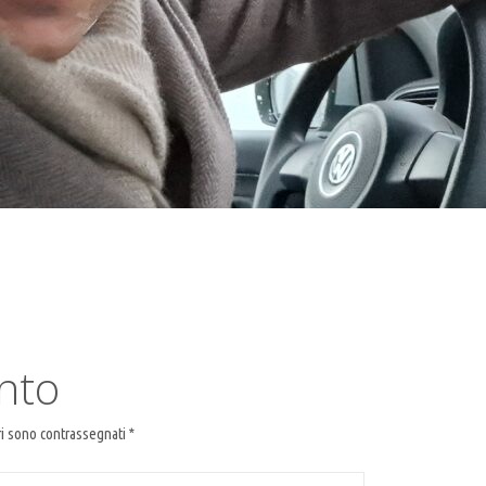
nto
ri sono contrassegnati
*