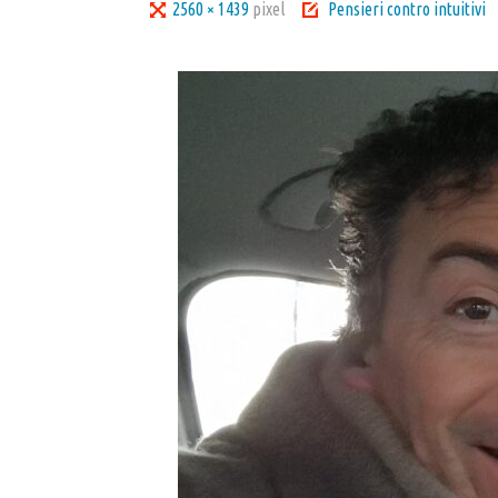
Tutta
2560 × 1439
pixel
Pensieri contro intuitivi
larghezza