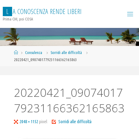
Salta
L
A
C
O
N
O
S
C
E
N
Z
A
R
E
N
D
E
L
I
B
E
R
I
al
contenuto
Prima CHI, poi COSA
Home
Consulenza
Sorridi alle difficoltà
20220421_0907401779231166362165863
20220421_09074017
79231166362165863
Tutta
2048 × 1152
pixel
Sorridi alle difficoltà
larghezza