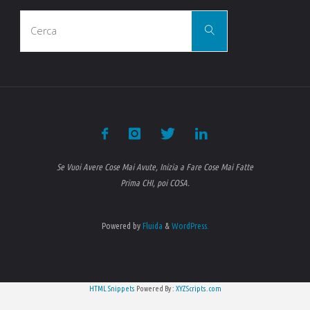
Cerca
Cerca
per:
Se Vuoi Avere Cose Mai Avute, Inizia a Fare Cose Mai Fatte
Prima CHI, poi COSA.
Powered by
Fluida
&
WordPress.
HTML Snippets
Powered By :
XYZScripts.com