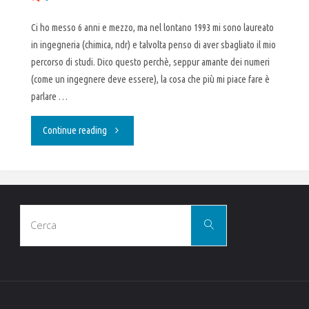
Ci ho messo 6 anni e mezzo, ma nel lontano 1993 mi sono laureato
in ingegneria (chimica, ndr) e talvolta penso di aver sbagliato il mio
percorso di studi. Dico questo perchè, seppur amante dei numeri
(come un ingegnere deve essere), la cosa che più mi piace fare è
parlare …
"Anno
Continue reading
Nuovo,
Lavoro
Cerca
Nuovo,
Cerca
per:
Vita
Nuova.
Fatto