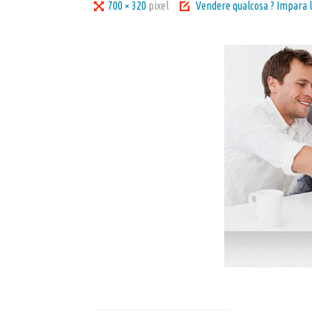
Tutta
700 × 320
pixel
Vendere qualcosa ? Impara l
larghezza