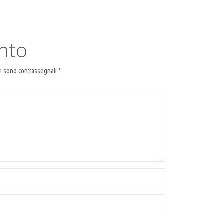
nto
ri sono contrassegnati
*