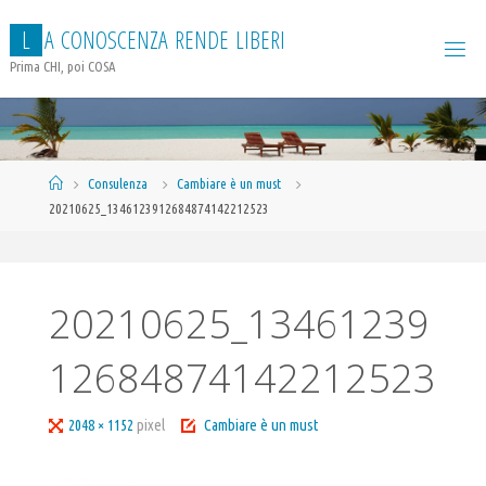
Salta
L
A
C
O
N
O
S
C
E
N
Z
A
R
E
N
D
E
L
I
B
E
R
I
al
contenuto
Prima CHI, poi COSA
Home
Consulenza
Cambiare è un must
20210625_1346123912684874142212523
20210625_13461239
12684874142212523
Tutta
2048 × 1152
pixel
Cambiare è un must
larghezza