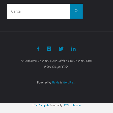
Cerca
Cerca
per:
Se Vuoi Avere Cose Mai Avute, Inizia a Fare Cose Mai Fatte
Prima CHI, poi COSA.
Powered by
Fluida
&
WordPress.
HTML Snippets
Powered By :
XYZScripts.com