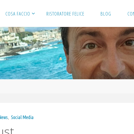
COSA FACCIO
RISTORATORE FELICE
BLOG
CO
News
,
Social Media
ust