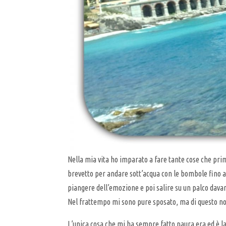
Nella mia vita ho imparato a fare tante cose che pri
brevetto per andare sott’acqua con le bombole fino a
piangere dell’emozione e poi salire su un palco davan
Nel frattempo mi sono pure sposato, ma di questo no
L’unica cosa che mi ha sempre fatto paura era ed è la