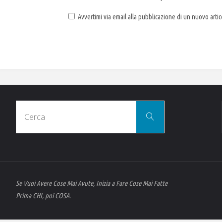
Avvertimi via email alla pubblicazione di un nuovo artic
Cerca
Cerca
per:
Se Vuoi Avere Cose Mai Avute, Inizia a Fare Cose Mai Fatte
Prima CHI, poi COSA.