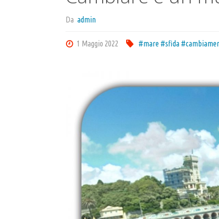
Da
admin
1 Maggio 2022
#mare #sfida #cambiament