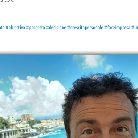
o #obiettivo #progetto #decisione #crescitapersonale #fareimpresa #i