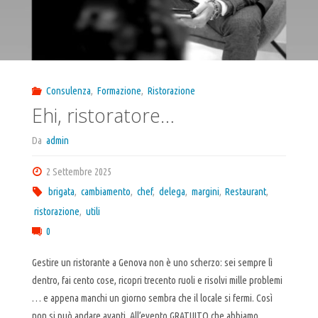
Consulenza
,
Formazione
,
Ristorazione
Ehi, ristoratore…
Da
admin
2 Settembre 2025
brigata
,
cambiamento
,
chef
,
delega
,
margini
,
Restaurant
,
ristorazione
,
utili
0
Gestire un ristorante a Genova non è uno scherzo: sei sempre lì
dentro, fai cento cose, ricopri trecento ruoli e risolvi mille problemi
… e appena manchi un giorno sembra che il locale si fermi. Così
non si può andare avanti. All’evento GRATUITO che abbiamo