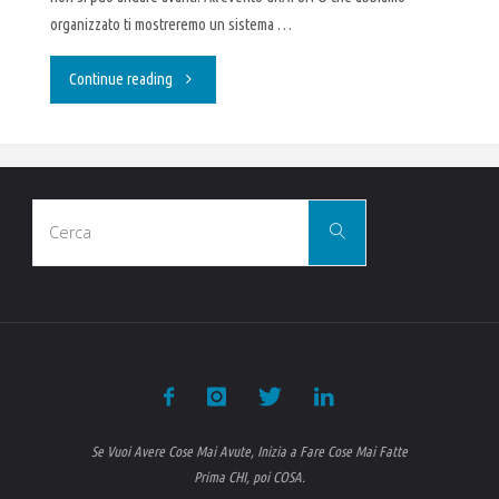
organizzato ti mostreremo un sistema …
"Ehi,
Continue reading
ristoratore…"
Cerca
Cerca
per:
Se Vuoi Avere Cose Mai Avute, Inizia a Fare Cose Mai Fatte
Prima CHI, poi COSA.