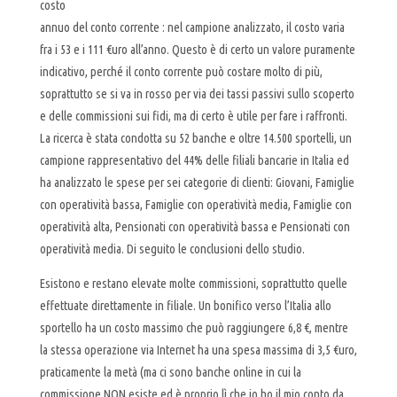
costo
annuo del conto corrente : nel campione analizzato, il costo varia
fra i 53 e i 111 €uro all’anno. Questo è di certo un valore puramente
indicativo, perché il conto corrente può costare molto di più,
soprattutto se si va in rosso per via dei tassi passivi sullo scoperto
e delle commissioni sui fidi, ma di certo è utile per fare i raffronti.
La ricerca è stata condotta su 52 banche e oltre 14.500 sportelli, un
campione rappresentativo del 44% delle filiali bancarie in Italia ed
ha analizzato le spese per sei categorie di clienti: Giovani, Famiglie
con operatività bassa, Famiglie con operatività media, Famiglie con
operatività alta, Pensionati con operatività bassa e Pensionati con
operatività media. Di seguito le conclusioni dello studio.
Esistono e restano elevate molte commissioni, soprattutto quelle
effettuate direttamente in filiale. Un bonifico verso l’Italia allo
sportello ha un costo massimo che può raggiungere 6,8 €, mentre
la stessa operazione via Internet ha una spesa massima di 3,5 €uro,
praticamente la metà (ma ci sono banche online in cui la
commissione NON esiste ed è proprio lì che io ho il mio conto da