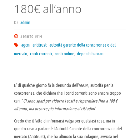
180€ all’anno
Da
admin
3 Marzo 2014
agcm
,
antitrust
,
autorità garante della concorrenza e del
mercato
,
conti correnti
,
conti online
,
depositi bancari
E’ di qualche giorno fà la denuncia dell’
AGCM
, autorità per la
concorrenza, che dichiara che i conti correnti sono ancora troppo
cari: “
Ci sono spazi per ridurre i costi e risparmiare fino a 180 €
all’anno, ma occorre più informazione ai cittadini
“.
Credo che il fatto di informarsi valga per qualsiasi cosa, ma in
questo caso a parlare è l’Autorità Garante della concorrenza e del
mercato (Antitrust), che ha ultimato la sua indagine, avviata nel