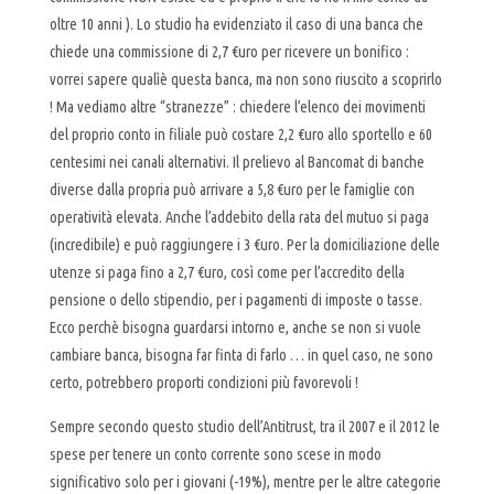
oltre 10 anni ). Lo studio ha evidenziato il caso di una banca che
chiede una commissione di 2,7 €uro per ricevere un bonifico :
vorrei sapere qualìè questa banca, ma non sono riuscito a scoprirlo
! Ma vediamo altre “stranezze” : chiedere l’elenco dei movimenti
del proprio conto in filiale può costare 2,2 €uro allo sportello e 60
centesimi nei canali alternativi. Il prelievo al Bancomat di banche
diverse dalla propria può arrivare a 5,8 €uro per le famiglie con
operatività elevata. Anche l’addebito della rata del mutuo si paga
(incredibile) e può raggiungere i 3 €uro. Per la domiciliazione delle
utenze si paga fino a 2,7 €uro, così come per l’accredito della
pensione o dello stipendio, per i pagamenti di imposte o tasse.
Ecco perchè bisogna guardarsi intorno e, anche se non si vuole
cambiare banca, bisogna far finta di farlo … in quel caso, ne sono
certo, potrebbero proporti condizioni più favorevoli !
Sempre secondo questo studio dell’Antitrust, tra il 2007 e il 2012 le
spese per tenere un conto corrente sono scese in modo
significativo solo per i giovani (-19%), mentre per le altre categorie