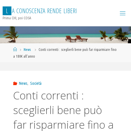
Salta
L
A
C
O
N
O
S
C
E
N
Z
A
R
E
N
D
E
L
I
B
E
R
I
al
contenuto
Prima CHI, poi COSA
Home
News
Conti correnti : sceglierli bene può far risparmiare fino
a 180€ all’anno
News
,
Società
Conti correnti :
sceglierli bene può
far risparmiare fino a