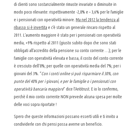
di clienti sono sostanzialmente rimaste invariate o diminuite in
modo poco rilevante: rispettivamente -2,8% e – 3,6% per le famiglie
e i pensionati con operatività minore.
Ma nel 2012 la tendenza al
ribasso si è invertita
e c’è stato un generale rincaro rispetto al
2011. L’aumento maggiore è stato per i pensionati con operatività
media, +9% rispetto al 2011 (giusto subito dopo che sono stati
obbligati all’accredito della pensione su conto corrente …); per le
famiglie con operatività elevata e bassa, il costo del conto corrente
è cresciuto dell’8%; per quelle con operatività media del 7%; per i
giovani del 3%. “
Con i conti online si può risparmiare il 30%, con
punte del 40% per i giovani, e per le famiglie o i pensionati con
operatività bancaria maggiore
” dice l’Antitrust. E io lo confermo,
perchè il mio conto corrente NON prevede alcuna spesa per molte
delle voci sopra riportate !
Spero che queste informazioni possano esserti utili e ti invito a
condividerle con chi pensi possa averne un beneficio.