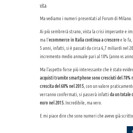
vita
.
Ma vediamo i numeri presentati al Forum di Milano.
Ai più sembrerà strano, vista la crisi imperante e im
ma l’
ecommerce in Italia continua a crescere
e lo fa,
5 anni, infatti, si è passati da circa 6,7 miliardi nel 
incremento medio annuale pari al 18% (anno vs anno
Ma l’aspetto forse più interessante che è stato eviden
acquisti tramite smartphone sono cresciuti del 78% n
crescita del 68% nel 2015
, con un valore praticamente 
verranno confermati, si passerà infatti
da un totale 
euro nel 2015.
Incredibile, ma vero.
E mi piace dire che sono numeri che avevo già scritto 