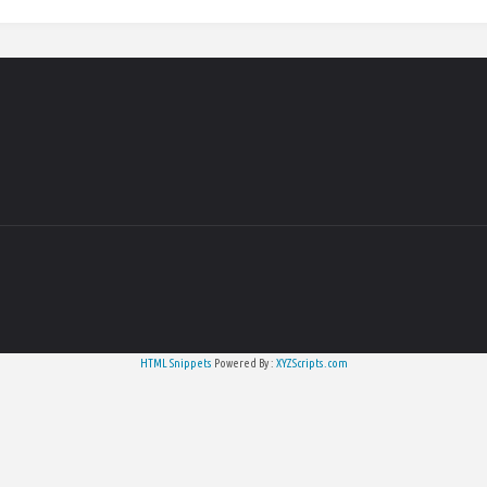
HTML Snippets
Powered By :
XYZScripts.com