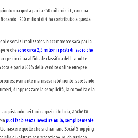
giunto una quota pari a 350 milioni di €, con una
sfiorando i 260 milioni di € ha contribuito a questa
 beni e servizi realizzato via ecommerce sarà pari a
sapere che
sono circa 2,5 milioni i posti di lavoro che
 europei in cima all’ideale classifica delle vendite
 totale pari al 60% delle vendite online europee.
o, progressivamente ma insesorabilmente, spostando
numeri, di apprezzare la semplicità, la comodità e la
ne acquistando nei tuoi negozi di fiducia,
anche tu
. Ma
puoi farlo senza investire nulla, semplicemente
fatto nascere quelle che si chiamano
Social Shopping
siglio di valutare con attenzione. Io, da qualche