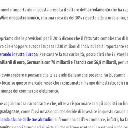
mente importante in questa crescita il settore dell’
arredamento
che ha rag
 Wine enogastronomico
, con una crescita del 30% rispetto allo scorso anno, 
copriamo che le previsioni per il 2015 dicono che il fatturato complessivo di
ro di e-shoppers europei supera i 230 milioni di individui ed è importante 
erando in tutta Europa
. Per sanare la tua curiosità, posso dirti che i 3 Paesi
liardi di euro, Germania con 70 miliardi e Francia con 56,8 miliardi,
per un
 ovvio credere e pensare che le aziende italiane che possono farlo, stann
ro focus su questo mercato, visto che i consumatori hanno dimostrato, con i 
nienza del commercio elettronico.
he voglio ancora raccontarti è che, oltre a risparmiare con gli acquisti on li
 guadagnare
, come fossi un’azienda che decide di investire in questo canale
ando alcune delle tue abitudini
. Il fenomeno dell’e-commerce, infatti, ha 
unity
, Centri Commerciali virtuali che offrono vantaggi a vantaggi e che con