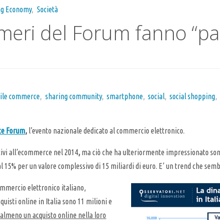
ng Economy
,
Società
meri del Forum fanno “pa
ile commerce
,
sharing community
,
smartphone
,
social
,
social shopping
,
e Forum
,
l’evento nazionale dedicato al commercio elettronico.
ativi all’ecommerce nel 2014
,
ma ciò che ha ulteriormente impressionato so
al 15% per un valore complessivo di 15 miliardi di euro. E’ un trend che sem
commercio elettronico italiano,
uisti online in Italia sono 11 milioni e
 almeno un acquisto online nella loro