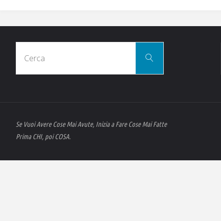
Cerca
Cerca
per:
Se Vuoi Avere Cose Mai Avute, Inizia a Fare Cose Mai Fatte
Prima CHI, poi COSA.