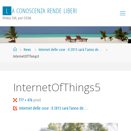
Salta
L
A
C
O
N
O
S
C
E
N
Z
A
R
E
N
D
E
L
I
B
E
R
I
al
contenuto
Prima CHI, poi COSA
Home
News
Internet delle cose : il 2015 sarà l’anno de ...
InternetOfThings5
InternetOfThings5
Tutta
777 × 476
pixel
larghezza
Internet delle cose : il 2015 sarà l’anno de …