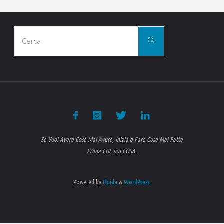
Cerca
Cerca
per:
Se Vuoi Avere Cose Mai Avute, Inizia a Fare Cose Mai Fatte
Prima CHI, poi COSA.
Powered by
Fluida
&
WordPress.