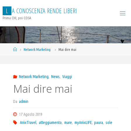
Salta
L
A
C
O
N
O
S
C
E
N
Z
A
R
E
N
D
E
L
I
B
E
R
I
al
contenuto
Prima CHI, poi COSA
Home
Network Marketing
Mai dire mai
Network Marketing
,
News
,
Viaggi
Mai dire mai
Da
admin
17 Agosto 2019
AriixTravel
,
atteggiamento
,
mare
,
myAriixLIFE
,
paura
,
sole