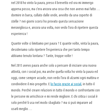
nel 2018 ho vinto la paura, preso il brevetto ed ora mi immergo
appena posso, ma c’era ancora una cosa che non avevo mai fatto …
dormire in barca, cullato dalle onde, avvolto da una coperte di
stelle ? nei giorni scorsi ho provato questa sensazione
meravigliosa e, ancora una volta, non vedo l’ora di ripetere questa
esperienza !
Quante volte ci limitiamo per paura ? E quante volte, vinta la paura,
desideriamo solo ripetere l’esperienza che per tanto tempo
abbiamo tenuto lontana ? Tante, troppe volte !
Nel 2015 avevo paura anche solo a pensare di iniziare una nuova
attività, con i social poi, ma anche quella volta ho vinto la paura ed
oggi, come sempre accade, non vedo l’ora di alzarmi ogni mattina e
condividere il mio progetto. E
lo faccio grazie ai social
, in tutto il
mondo. Perché creare relazioni in tutto il mondo e confrontarmi con
le persone mi arricchisce e mi rende migliore. E chi critica i social è
solo perché li usa nel modo sbagliato ? ma si può imparare ad
usarli meglio …