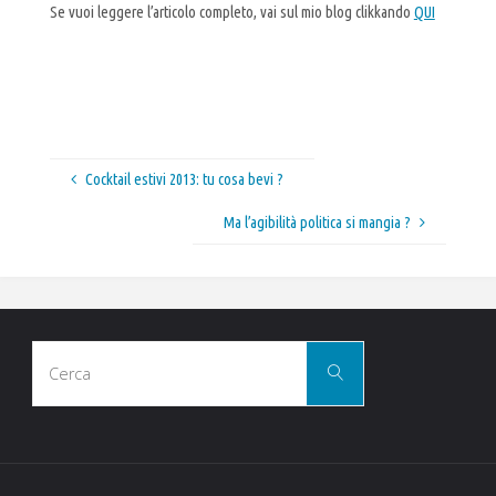
Se vuoi leggere l’articolo completo, vai sul mio blog clikkando
QUI
Cocktail estivi 2013: tu cosa bevi ?
Ma l’agibilità politica si mangia ?
Cerca
Cerca
per: