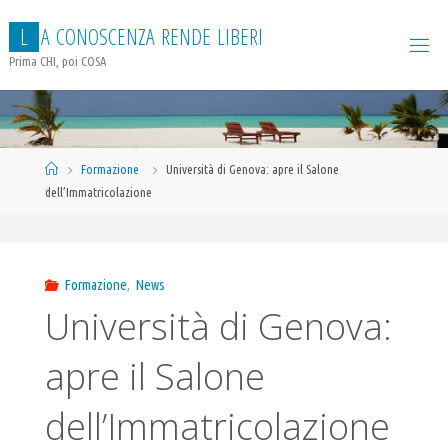
Salta
L
A
C
O
N
O
S
C
E
N
Z
A
R
E
N
D
E
L
I
B
E
R
I
al
contenuto
Prima CHI, poi COSA
Home
Formazione
Università di Genova: apre il Salone
dell’Immatricolazione
Formazione
,
News
Università di Genova:
apre il Salone
dell’Immatricolazione