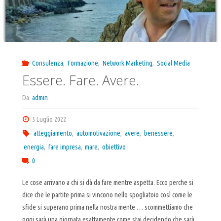
Consulenza
,
Formazione
,
Network Marketing
,
Social Media
Essere. Fare. Avere.
Da
admin
5 Luglio 2022
atteggiamento
,
automotivazione
,
avere
,
benessere
,
energia
,
fare impresa
,
mare
,
obiettivo
0
Le cose arrivano a chi si dà da fare mentre aspetta. Ecco perche si
dice che le partite prima si vincono nello spogliatoio così come le
sfide si superano prima nella nostra mente … scommettiamo che
oggi sarà una giornata esattamente come stai decidendo che sarà