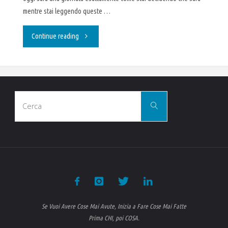
mentre stai leggendo queste …
"Essere.
Continue reading
Fare.
Avere."
Cerca
Cerca
per:
Se Vuoi Avere Cose Mai Avute, Inizia a Fare Cose Mai Fatte
Prima CHI, poi COSA.