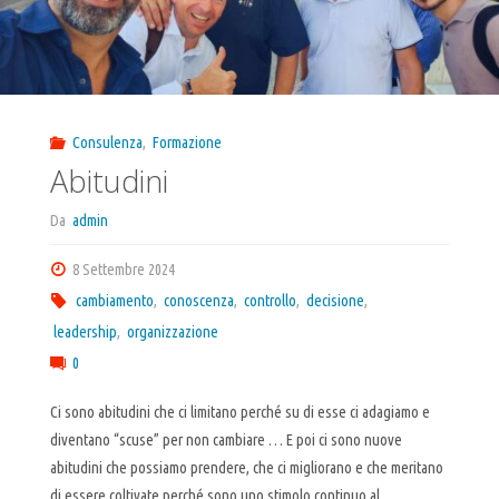
Consulenza
,
Formazione
Abitudini
Da
admin
8 Settembre 2024
cambiamento
,
conoscenza
,
controllo
,
decisione
,
leadership
,
organizzazione
0
Ci sono abitudini che ci limitano perché su di esse ci adagiamo e
diventano “scuse” per non cambiare … E poi ci sono nuove
abitudini che possiamo prendere, che ci migliorano e che meritano
di essere coltivate perché sono uno stimolo continuo al