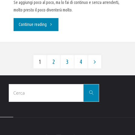
Se aggiungi poco al poco, ma lo fai di continuo e senza arrenderti,
molto presto il poco diventerà molto.
"Poco
Continue reading
alla
volta"
1
2
3
4
Paginazione
Cerca
degli
Cerca
per:
articoli