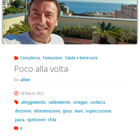
Consulenza
,
Formazione
,
Salute e benessere
Poco alla volta
Da
admin
18 Marzo 2023
atteggiamento
,
cambiamento
,
coraggio
,
costanza
,
decisione
,
determinazione
,
gioco
,
mare
,
organizzazione
,
paura
,
ripetizione
,
sfida
0