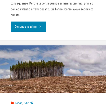
conseguenze. Perchè le conseguenze si manifesteranno, prima o
poi, ed avranno effetti pesanti. Già l’anno scorso avevo segnalato
questo …
"Allarme
Continue reading
deforestazione
in
Amazzonia
non
si
ferma"
News
,
Società