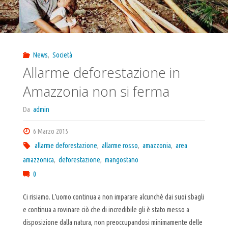
News
,
Società
Allarme deforestazione in
Amazzonia non si ferma
Da
admin
6 Marzo 2015
allarme deforestazione
,
allarme rosso
,
amazzonia
,
area
amazzonica
,
deforestazione
,
mangostano
0
Ci risiamo. L’uomo continua a non imparare alcunchè dai suoi sbagli
e continua a rovinare ciò che di incredibile gli è stato messo a
disposizione dalla natura, non preoccupandosi minimamente delle