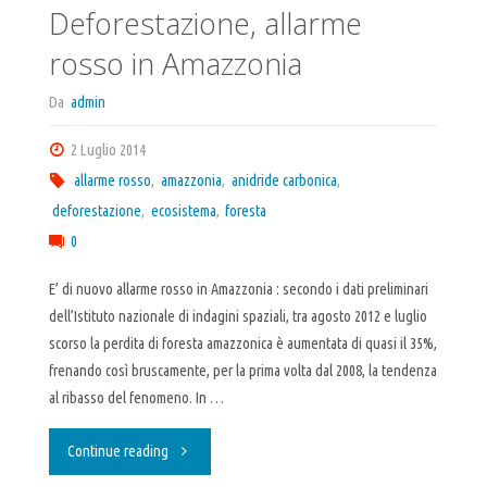
Deforestazione, allarme
rosso in Amazzonia
Da
admin
2 Luglio 2014
allarme rosso
,
amazzonia
,
anidride carbonica
,
deforestazione
,
ecosistema
,
foresta
0
E’ di nuovo allarme rosso in Amazzonia : secondo i dati preliminari
dell’Istituto nazionale di indagini spaziali, tra agosto 2012 e luglio
scorso la perdita di foresta amazzonica è aumentata di quasi il 35%,
frenando così bruscamente, per la prima volta dal 2008, la tendenza
al ribasso del fenomeno. In …
"Deforestazione,
Continue reading