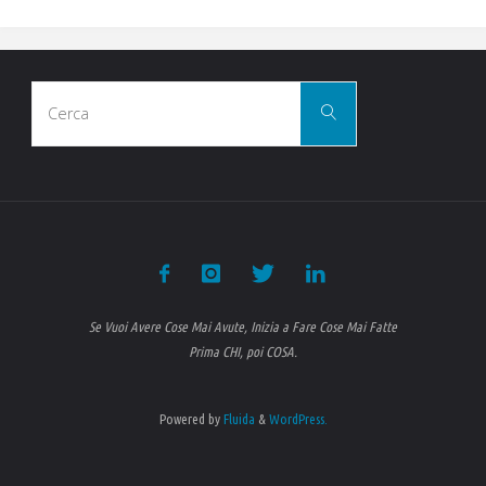
allarme
rosso
Cerca
in
Cerca
per:
Amazzonia"
Se Vuoi Avere Cose Mai Avute, Inizia a Fare Cose Mai Fatte
Prima CHI, poi COSA.
Powered by
Fluida
&
WordPress.