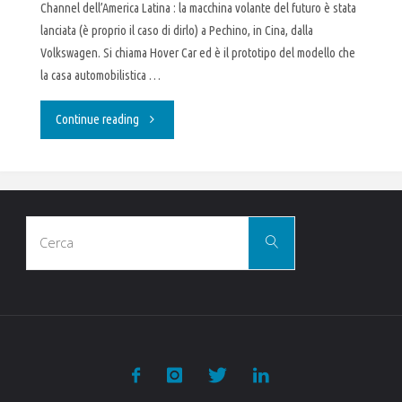
Channel dell’America Latina : la macchina volante del futuro è stata
lanciata (è proprio il caso di dirlo) a Pechino, in Cina, dalla
Volkswagen. Si chiama Hover Car ed è il prototipo del modello che
la casa automobilistica …
"Il
Continue reading
futuro
dell’auto
Cerca
è
Cerca
per:
già
realtà:
ecco
l’auto