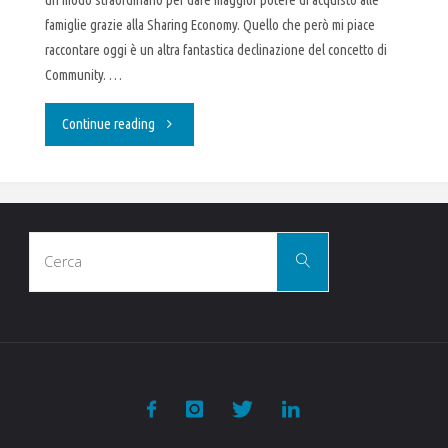
un modo straordinario per dare maggior potere di acquisto alle
famiglie grazie alla Sharing Economy. Quello che però mi piace
raccontare oggi è un altra fantastica declinazione del concetto di
Community. …
"Le
Continue reading
Community
“spopolano”"
Cerca
Cerca
per: