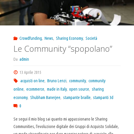
Crowdfunding
,
News
,
Sharing Economy
,
Società
Le Community “spopolano”
Da
admin
13 Aprile 2015
acquisti on line
,
Bruno Lenzi
,
community
,
community
online
,
ecommerce
,
made in Italy
,
open source
,
sharing
economy
,
Shubham Banerjee
,
stampante braille
,
stampanti 3d
0
Se segui il mio blog sai quanto mi appassionano le Sharing
Communities, l’evoluzione digitale dei Gruppi di Acquisto Solidale,