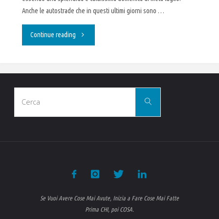
Anche le autostrade che in questi ultimi giorni sono …
"60
Continue reading
secondi
…"
Cerca
Cerca
per:
Se Vuoi Avere Cose Mai Avute, Inizia a Fare Cose Mai Fatte
Prima CHI, poi COSA.