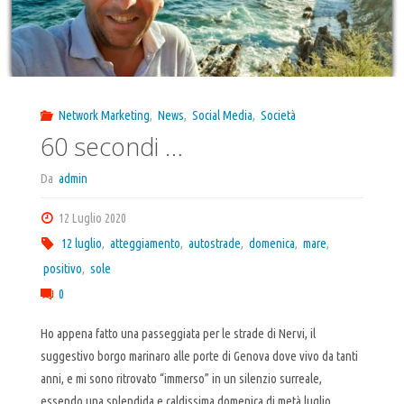
Network Marketing
,
News
,
Social Media
,
Società
60 secondi …
Da
admin
12 Luglio 2020
12 luglio
,
atteggiamento
,
autostrade
,
domenica
,
mare
,
positivo
,
sole
0
Ho appena fatto una passeggiata per le strade di Nervi, il
suggestivo borgo marinaro alle porte di Genova dove vivo da tanti
anni, e mi sono ritrovato “immerso” in un silenzio surreale,
essendo una splendida e caldissima domenica di metà luglio.