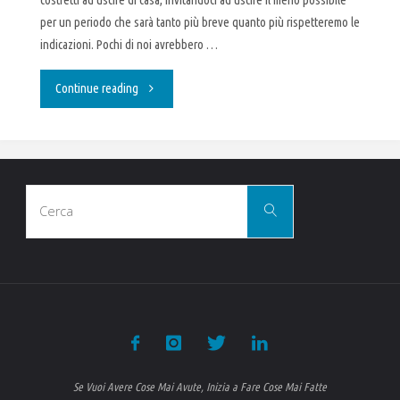
costretti ad uscire di casa, invitandoci ad uscire il meno possibile
per un periodo che sarà tanto più breve quanto più rispetteremo le
indicazioni. Pochi di noi avrebbero …
"Io
Continue reading
lavoro
da
Cerca
casa"
Cerca
per:
Se Vuoi Avere Cose Mai Avute, Inizia a Fare Cose Mai Fatte