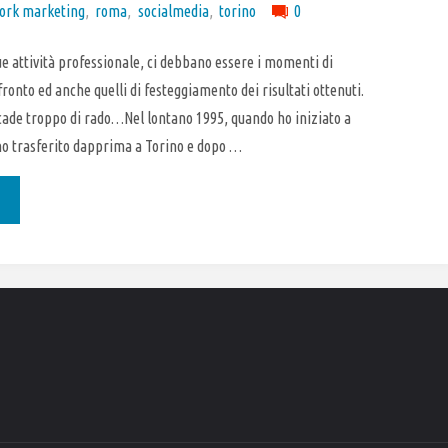
ork marketing
,
roma
,
socialmedia
,
torino
0
ue attività professionale, ci debbano essere i momenti di
nfronto ed anche quelli di festeggiamento dei risultati ottenuti.
cade troppo di rado…Nel lontano 1995, quando ho iniziato a
ono trasferito dapprima a Torino e dopo …
to
to"