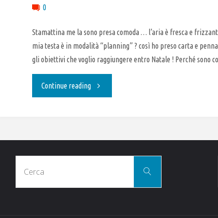
0
Stamattina me la sono presa comoda … l’aria è fresca e frizzante,
mia testa è in modalità “planning” ? così ho preso carta e penn
gli obiettivi che voglio raggiungere entro Natale ! Perché sono c
"Keep
Continue reading
In
Touch"
Cerca
Cerca
per: