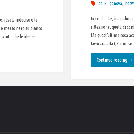
ariix
,
genova
,
netw
Io credo che, in qualunq
 il sole indeciso e la
riflessione, quelli di co
a e messo nero su bianco
Ma quest’ultima cosa ac
onvinto che le idee ed …
lavorare alla Q8 e mi s
"Al
Continue reading
pos
gius