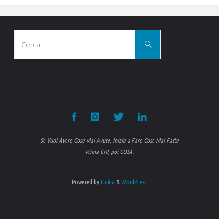
bene
Cerca
alla
Cerca
per:
salute
e
allena
il
Se Vuoi Avere Cose Mai Avute, Inizia a Fare Cose Mai Fatte
cervello"
Prima CHI, poi COSA.
Powered by
Fluida
&
WordPress.