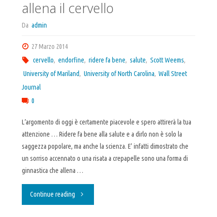
allena il cervello
Da
admin
27 Marzo 2014
cervello
,
endorfine
,
ridere fa bene
,
salute
,
Scott Weems
,
University of Mariland
,
University of North Carolina
,
Wall Street
Journal
0
L’argomento di oggi è certamente piacevole e spero attirerà la tua
attenzione … Ridere fa bene alla salute e a dirlo non è solo la
saggezza popolare, ma anche la scienza. E’ infatti dimostrato che
un sorriso accennato o una risata a crepapelle sono una forma di
ginnastica che allena …
"Ridere
Continue reading
fa