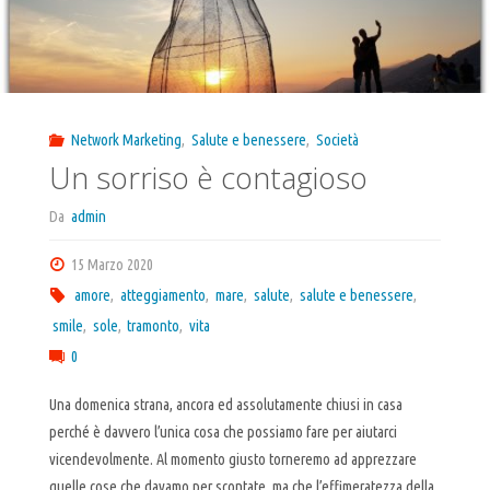
Network Marketing
,
Salute e benessere
,
Società
Un sorriso è contagioso
Da
admin
15 Marzo 2020
amore
,
atteggiamento
,
mare
,
salute
,
salute e benessere
,
smile
,
sole
,
tramonto
,
vita
0
Una domenica strana, ancora ed assolutamente chiusi in casa
perché è davvero l’unica cosa che possiamo fare per aiutarci
vicendevolmente. Al momento giusto torneremo ad apprezzare
quelle cose che davamo per scontate, ma che l’effimeratezza della