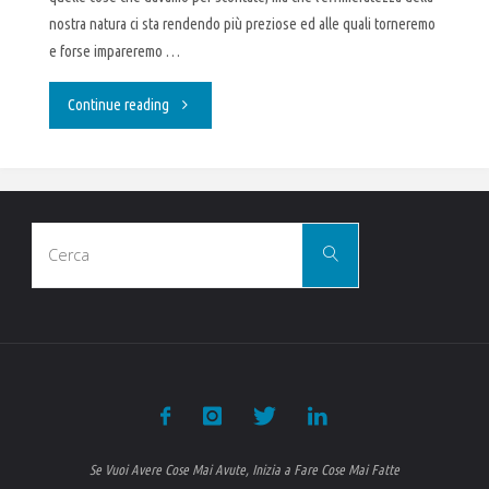
nostra natura ci sta rendendo più preziose ed alle quali torneremo
e forse impareremo …
"Un
Continue reading
sorriso
è
Cerca
contagioso"
Cerca
per:
Se Vuoi Avere Cose Mai Avute, Inizia a Fare Cose Mai Fatte