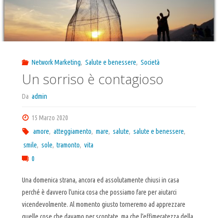
Network Marketing
,
Salute e benessere
,
Società
Un sorriso è contagioso
Da
admin
15 Marzo 2020
amore
,
atteggiamento
,
mare
,
salute
,
salute e benessere
,
smile
,
sole
,
tramonto
,
vita
0
Una domenica strana, ancora ed assolutamente chiusi in casa
perché è davvero l’unica cosa che possiamo fare per aiutarci
vicendevolmente. Al momento giusto torneremo ad apprezzare
quelle cose che davamo per scontate, ma che l’effimeratezza della