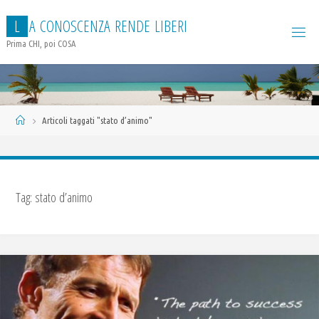
Salta
L
A
C
O
N
O
S
C
E
N
Z
A
R
E
N
D
E
L
I
B
E
R
I
al
contenuto
Prima CHI, poi COSA
Home
Articoli taggati "stato d’animo"
Tag:
stato d’animo