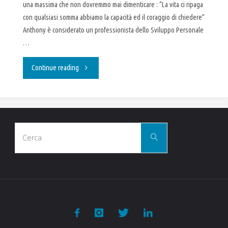
una massima che non dovremmo mai dimenticare : “La vita ci ripaga
con qualsiasi somma abbiamo la capacità ed il coraggio di chiedere”
Anthony è considerato un professionista dello Sviluppo Personale
…
"Il
Continue reading
potere
della
Cerca
determinazione"
Cerca
per: